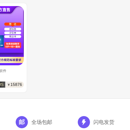
软件
US
15876
￥
全场包邮
闪电发货