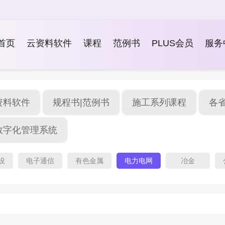
首页
云资料软件
课程
范例书
PLUS会员
服务
资料软件
规程书|范例书
施工系列课程
各
数字化管理系统
设
电子通信
有色金属
电力电网
冶金