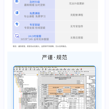
2. CAEC《房屋建筑工程监理工作标准(试行)》(2020)
安全部分
1.贵州省施工现场安全资料表格
2.《市政工程施工安全检查标准》CJJ/T275-2018
3.《建筑施工安全检查标准》JGJ59-2011
4.《施工企业安全生产评价标准》JGJ/T77-2010
5.《贵州省危险性较大的分部分项工程安全管理规定实施细则
(试行)》(黔建建通〔2020〕79号)
6.《贵州省房屋建筑和市政基础设施工程专职安全员安全日志
(试行)》
7.《黔东南州建筑施工项目安全生产标准化考评》(黔东南建通
〔2022〕53号)
8.《黔东南州建筑施工附着式升降脚手架和高处作业吊篮安全
管理实施意见》(黔东南建通〔2022〕54号)
9.《贵州安全增加起重机械安全管理技术导则》(黔建建字
〔2023〕22 号)
消防部分
1.《火灾自动报警系统施工及验收标准》GB50166-2019
2.《消防应急照明和疏散指示系统技术标准》GB51309-2018